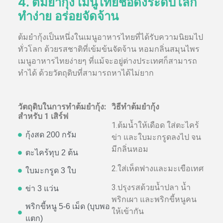
4. ต้มยำกุ้ง เมนูไทยชื่อดังระดับโลก
ทำง่าย อร่อยจัดจ้าน
ต้มยำกุ้งเป็นหนึ่งในเมนูอาหารไทยที่ได้รับความนิยมไป
ทั่วโลก ด้วยรสชาติที่เข้มข้นจัดจ้าน หอมกลิ่นสมุนไพร
เมนูอาหารไทยง่ายๆ ที่แม้จะอยู่ต่างประเทศก็สามารถ
ทำได้ ด้วยวัตถุดิบที่สามารถหาได้ไม่ยาก
วัตถุดิบในการทำต้มยำกุ้ง:
วิธีทำต้มยำกุ้ง
สำหรับ 1 เสิร์ฟ
1.ต้มน้ำให้เดือด ใส่ตะไคร้
กุ้งสด 200 กรัม
ข่า และใบมะกรูดลงไป จน
มีกลิ่นหอม
ตะไคร้ทุบ 2 ต้น
2.ใส่เห็ดฟางและมะเขือเทศ
ใบมะกรูด 3 ใบ
3.ปรุงรสด้วยน้ำปลา น้ำ
ข่า 3 แว่น
พริกเผา และพริกขี้หนูคน
พริกขี้หนู 5-6 เม็ด (บุบพอ
ให้เข้ากัน
แตก)