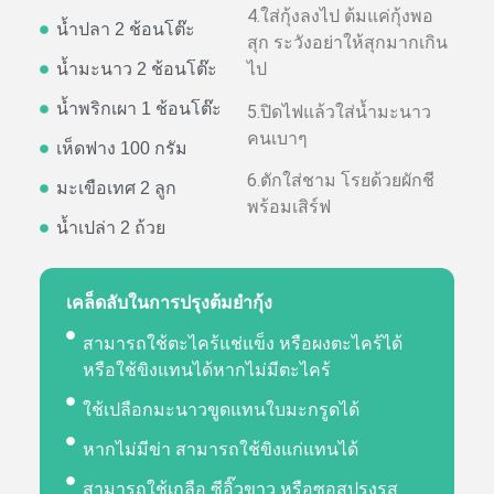
4.ใส่กุ้งลงไป ต้มแค่กุ้งพอ
น้ำปลา 2 ช้อนโต๊ะ
สุก ระวังอย่าให้สุกมากเกิน
ไป
น้ำมะนาว 2 ช้อนโต๊ะ
น้ำพริกเผา 1 ช้อนโต๊ะ
5.ปิดไฟแล้วใส่น้ำมะนาว
คนเบาๆ
เห็ดฟาง 100 กรัม
6.ตักใส่ชาม โรยด้วยผักชี
มะเขือเทศ 2 ลูก
พร้อมเสิร์ฟ
น้ำเปล่า 2 ถ้วย
เคล็ดลับในการปรุงต้มยำกุ้ง
สามารถใช้ตะไคร้แช่แข็ง หรือผงตะไคร้ได้
หรือใช้ขิงแทนได้หากไม่มีตะไคร้
ใช้เปลือกมะนาวขูดแทนใบมะกรูดได้
หากไม่มีข่า สามารถใช้ขิงแก่แทนได้
สามารถใช้เกลือ ซีอิ๊วขาว หรือซอสปรุงรส