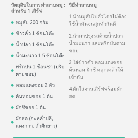
วัตถุดิบในการทำลาบหมู :
วิธีทำลาบหมู
สำหรับ 1 เสิร์ฟ
1.นำหมูสับไปคั่วโดยไม่ต้อง
หมูสับ 200 กรัม
ใช้น้ำมันจนสุกทั่วกันดี
ข้าวคั่ว 1 ช้อนโต๊ะ
2.นำมาปรุงรสด้วยน้ำปลา
น้ำมะนาว และพริกป่นตาม
น้ำปลา 1 ช้อนโต๊ะ
ชอบ
น้ำมะนาว 1.5 ช้อนโต๊ะ
3.ใส่ข้าวคั่ว หอมแดงซอย
พริกป่น 1 ช้อนชา (ปรับ
ต้นหอม ผักชี คลุกเคล้าให้
ตามชอบ)
เข้ากัน
หอมแดงซอย 2 หัว
4.ตักใส่จานเสิร์ฟพร้อมผัก
สด
ต้นหอมซอย 1 ต้น
ผักชีซอย 1 ต้น
ผักสด (กะหล่ำปลี,
แตงกวา, ถั่วฝักยาว)