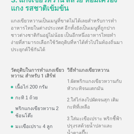
แกง รสชาติเข้มข้น
แกงเขียวหวานเป็นเมนูที่ขาดไม่ได้เลยสำหรับการทำ
อาหารไทยในต่างประเทศ อีกทั้งยังเป็นเมนูที่ถูกปาก
ชาวต่างชาติกันอยู่ไม่น้อย เป็นอีกหนึ่งอาหารไทยทำ
ง่ายที่สามารถเลือกใช้วัตถุดิบที่หาได้ทั่วไปในท้องถิ่นมา
ประยุกต์ใช้กันได้
วัตถุดิบในการทำแกงเขียว
วิธีทำแกงเขียวหวาน
หวาน: สำหรับ 1 เสิร์ฟ
1.ผัดพริกแกงเขียวหวานกับ
เนื้อไก่ 200 กรัม
หัวกะทิจนแตกมัน
กะทิ 1 ถ้วย
2.ใส่ไก่ลงไปผัดจนสุก เติม
กะทิที่เหลือ
พริกแกงเขียวหวาน 2
ช้อนโต๊ะ
3.ใส่มะเขือเปราะ พริกชี้ฟ้า
ปรุงรสด้วยน้ำปลาและ
มะเขือเปราะ 4 ลูก
น้ำตาลปี๊บ