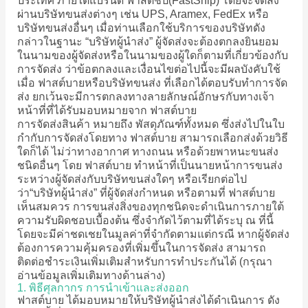
ประเทศ ภายใต้แบรนด์ ฟาสต์ชิป(FastShip) โดยจะจัดส่ง
ผ่านบริษัทขนส่งต่างๆ เช่น UPS, Aramex, FedEx หรือ
บริษัทขนส่งอื่นๆ เมื่อท่านเลือกใช้บริการของบริษัทดัง
กล่าวในฐานะ “บริษัทผู้นำส่ง” ผู้จัดส่งจะต้องตกลงยินยอม
ในนามของผู้จัดส่งหรือในนามของผู้ใดก็ตามที่เกี่ยวข้องกับ
การจัดส่ง ว่าข้อตกลงและเงื่อนไขต่อไปนี้จะมีผลบังคับใช้
เมื่อ ฟาสต์บายหรือบริษัทขนส่ง ที่เลือกได้ตอบรับทำการจัด
ส่ง ยกเว้นจะมีการตกลงทางลายลักษณ์อักษรกับทางเจ้า
หน้าที่ที่ได้รับมอบหมายจาก ฟาสต์บาย
การจัดส่งสินค้า หมายถึง พัสดุภัณฑ์ทั้งหมด ซึ่งส่งไปในใบ
กำกับการจัดส่งโดยทาง ฟาสต์บาย สามารถเลือกส่งด้วยวิธี
ใดก็ได้ ไม่ว่าทางอากาศ ทางถนน หรือด้วยพาหนะขนส่ง
ชนิดอื่นๆ โดย ฟาสต์บาย ทำหน้าที่เป็นนายหน้าการขนส่ง
ระหว่างผู้จัดส่งกับบริษัทขนส่งใดๆ หรือเรียกต่อไป
ว่า“บริษัทผู้นำส่ง” ที่ผู้จัดส่งกำหนด หรือตามที่ ฟาสต์บาย
เห็นสมควร การขนส่งสิ่งของทุกชนิดจะดำเนินการภายใต้
ความรับผิดชอบเบื้องต้น ซึ่งจำกัดไว้ตามที่ได้ระบุ ณ ที่นี้
โดยจะมีค่าชดเชยในมูลค่าที่จำกัดตามแต่กรณี หากผู้จัดส่ง
ต้องการความคุ้มครองที่เพิ่มขึ้นในการจัดส่ง สามารถ
ติดต่อชำระเงินเพิ่มเติมสำหรับการทำประกันได้ (กรุณา
อ่านข้อมูลเพิ่มเติมทางด้านล่าง)
1. พิธีศุลกากร การนำเข้าและส่งออก
ฟาสต์บาย ได้มอบหมายให้บริษัทผู้นำส่งได้ดำเนินการ ดัง