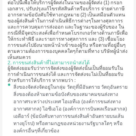
ต่อไปนี้เพื่อให้บริการผู้จัดส่งในนามของผู้จัดส่ง (1) กรอก
เอกสาร, ปรับปรุงแก้ไขรหัสสินค้าหรือบริการ จ่ายค่าภาษี
อากรตามข้อบังคับใช้ทางกฎหมาย (2) เป็นเสมือนตัวแทน
ของผู้ส่งสินค้าในการดำเนินพิธีการต่างๆในทางศุลกากร
และการควบคุมการส่งออก และในฐานะของผู้รับของ ใน
กรณีที่มีจุดประสงค์เพื่อกำหนดโบรกเกอร์ทางด้านภาษีเพื่อ
ให้กระทำพิธี และรายการทางศุลกากร และ (3) เชื่อมโยง
การขนส่งไปยังนายหน้านำเข้าของผู้รับ หรือตามที่อยู่อื่นๆ
ตามความต้องการของบุคคลใดๆก็ตามที่ทาง บริษัทผู้นำส่ง
เห็นสมควร
2. การขนส่งสินค้าที่ไม่สามารถนำส่งได้
ผู้จัดส่งยอมรับว่าการจัดส่งของผู้จัดส่งนั้นเป็นที่ยอมรับใน
การดำเนินการขนส่งได้ และการจัดส่งจะไม่เป็นที่ยอมรับ
สำหรับการให้บริการ หากพบว่า :
สิ่งของจัดส่งจัดอยู่ในกลุ่ม วัตถุที่มีอันตราย วัตถุอันตราย
สิ่งของต้องห้ามตามข้อบังคับของสมาคมขนส่งทาง
อากาศระหว่างประเทศ ไอเอทีเอ (องค์การขนส่งทาง
อากาศสากล) ไอซีเอโอ (องค์การการบินพลเรือนสากล)
เอดีอาร์ (ข้อบังคับทางการขนส่งสินค้าอันตรายบนเส้น
ทางยุโรป) หรือตามกฎของหน่วยงานรัฐบาลใดๆ หรือ
องค์กรอื่นๆที่เกี่ยวข้อง