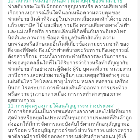
10. สถานการณ์นอกเหนือความควบคุมของฟาสต์บาย
ฟาสต์บายจะไม่รับผิดต่อการสูญหายหรือ ความเสียหายที่
เกิดจากเหตุการณ์อื่นใดที่นอกเหนือความควบคุมของ
ฟาสต์บาย สินค้าที่จัดอยู่ในประเภทเสี่ยงแตกหักได้ง่าย เช่น
แก้ว เซรามิค ไม้ และอื่นๆ รวมถึง ความเสียหายทางไฟฟ้า
และแม่เหล็กหรือ การลบเลือนที่เกิดขึ้นกับภาพอิเลคโทร
นิคส์และภาพถ่าย ข้อมูล ข้อมูลบันทึกอัดเก็บ ความ
บกพร่องหรือลักษณะอื่นใดที่เกี่ยวข้องตามธรรมชาติ ของ
สิ่งของที่จัดส่ง ถึงแม้ว่าฟาสต์บายจะรับทราบถึงเหตุการณ์
ดังกล่าวก็ตาม รวมทั้งการกระทำหรือการละเว้นการกระ
ทำของบุคคลอื่นใดที่ไม่ได้รับการว่าจ้างหรือทำสัญญากับ
ฟาสต์บาย ตัวอย่างเช่น ผู้จัดส่ง ผู้รับ บุคคลที่สาม หน่วยงาน
ภาษีอากรและหน่วยงานรัฐอื่นๆ และเหตุสุดวิสัยต่างๆ เช่น
แผ่นดินไหว ไซโคลน พายุ น้ำท่วม หมอก สงคราม เครื่อง
บินตก โรคระบาด การห้ามส่งสินค้าออกท่า การประท้วง
หรือความวุ่นวายกลางเมือง การกระทำต่างๆของภาค
อุตสาหกรรม
11. การคุ้มครองภายใต้อนุสัญญาระหว่างประเทศ
ถ้าการจัดส่งนั้นเป็นการขนส่งทางอากาศ และไปยังที่หมาย
สุดท้ายหรือหยุดในประเทศอื่นๆนอกจากประเทศที่สินค้าถูก
ส่งออกให้มีการจัดการและบังคับใช้ตามหลักอนุสัญญามอ
นทรีออล หรืออนุสัญญาวอร์ซอว์ สำหรับการขนส่งระหว่าง
ชาติอาจมีการใช้ข้อตกลงการขนส่งสินค้าทางถนน (ซีเอ็