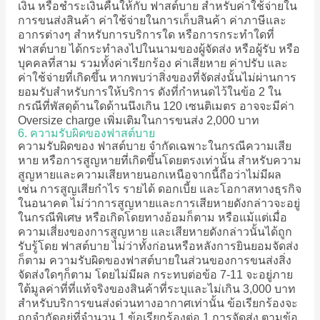
เงิน หรือชำระเงินคืนให้กับ ฟาสต์บาย สำหรับค่าใช้จ่ายใน
การขนส่งสินค้า ค่าใช้จ่ายในการเก็บสินค้า ค่าภาษีและ
อากรต่างๆ สำหรับการบริการใด หรือการกระทำใดที่
ฟาสต์บาย ได้กระทำลงไปในนามของผู้จัดส่ง หรือผู้รับ หรือ
บุคคลที่สาม รวมทั้งค่าเรียกร้อง ค่าเสียหาย ค่าปรับ และ
ค่าใช้จ่ายที่เกิดขึ้น หากพบว่าสิ่งของที่จัดส่งนั้นไม่ผ่านการ
ยอมรับสำหรับการให้บริการ ดังที่กำหนดไว้ในข้อ 2 ใน
กรณีที่พัสดุด้านใดด้านนึงเกิน 120 เซนติเมตร อาจจะมีค่า
Oversize charge เพิ่มเติมในการขนส่ง 2,000 บาท
6. ความรับผิดของฟาสต์บาย
ความรับผิดของ ฟาสต์บาย จำกัดเฉพาะในกรณีความเสีย
หาย หรือการสูญหายที่เกิดขึ้นโดยตรงเท่านั้น สำหรับความ
สูญหายและความเสียหายนอกเหนือจากนี้ถือว่าไม่มีผล
เช่น การสูญเสียกำไร รายได้ ดอกเบี้ย และโอกาสทางธุรกิจ
ในอนาคต ไม่ว่าการสูญหายและการเสียหายดังกล่าวจะอยู่
ในกรณีพิเศษ หรือเกิดโดยทางอ้อมก็ตาม หรือแม้แต่เมื่อ
ความเสี่ยงของการสูญหาย และเสียหายดังกล่าวนั้นได้ถูก
รับรู้โดย ฟาสต์บาย ไม่ว่าทั้งก่อนหรือหลังการยินยอมจัดส่ง
ก็ตาม ความรับผิดของฟาสต์บายในส่วนของการขนส่งสิ่ง
จัดส่งใดๆก็ตาม โดยไม่มีผล กระทบต่อข้อ 7-11 จะอยู่ภาย
ใต้มูลค่าที่ที่แท้จริงของสินค้าที่ระบุและไม่เกิน 3,000 บาท
สำหรับบริการขนส่งด่วนทางอากาศเท่านั้น ข้อเรียกร้องจะ
ถูกจำกัดอยู่ที่จำนวน 1 ข้อเรียกร้องต่อ 1 การจัดส่ง ตามข้อ